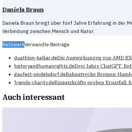
Daniela Braun
Daniela Braun bringt über fünf Jahre Erfahrung in der Me
Verbindung zwischen Mensch und Natur.
Netzwerk
Verwandte Beiträge
duathlon-kalkar.de
Die Auswirkungen von AMD EXP
historyandhumanrights.de
Drei Jahre ChatGPT: Re
gaufest-sindelsdorf.de
Bahnstrecke Bremen-Hambu
friends-charity.de
Einsatzkräfte proben Ernstfall: 
Auch interessant