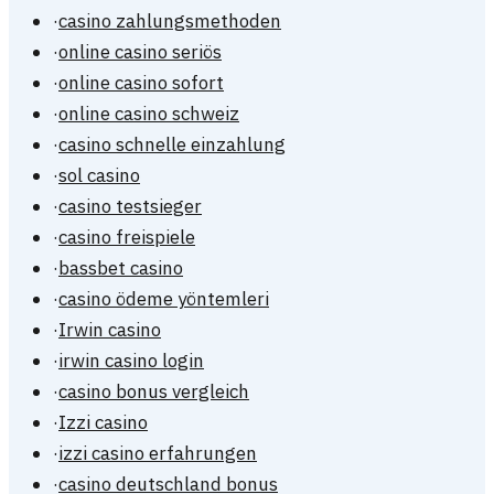
·
casino zahlungsmethoden
·
online casino seriös
·
online casino sofort
·
online casino schweiz
·
casino schnelle einzahlung
·
sol casino
·
casino testsieger
·
casino freispiele
·
bassbet casino
·
casino ödeme yöntemleri
·
Irwin casino
·
irwin casino login
·
casino bonus vergleich
·
Izzi casino
·
izzi casino erfahrungen
·
casino deutschland bonus