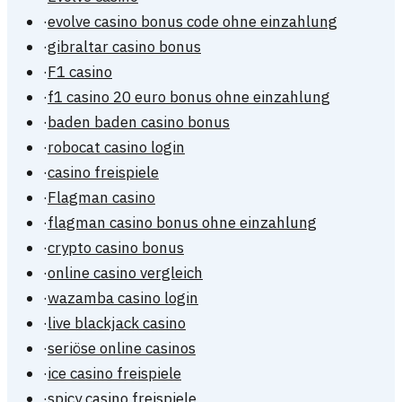
·
evolve casino bonus code ohne einzahlung
·
gibraltar casino bonus
·
F1 casino
·
f1 casino 20 euro bonus ohne einzahlung
·
baden baden casino bonus
·
robocat casino login
·
casino freispiele
·
Flagman casino
·
flagman casino bonus ohne einzahlung
·
crypto casino bonus
·
online casino vergleich
·
wazamba casino login
·
live blackjack casino
·
seriöse online casinos
·
ice casino freispiele
·
spicy casino freispiele