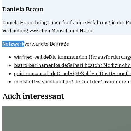
Daniela Braun
Daniela Braun bringt über fünf Jahre Erfahrung in der Me
Verbindung zwischen Mensch und Natur.
Netzwerk
Verwandte Beiträge
winfried-veil.de
Die kommenden Herausforderungen 
bistro-bar-namenlos.de
Saibari besteht Medizinch
quintumconsult.de
Oracle Q4-Zahlen: Die Herausfo
minishettys-vomdannbarg.de
Duel der Traditionen:
Auch interessant