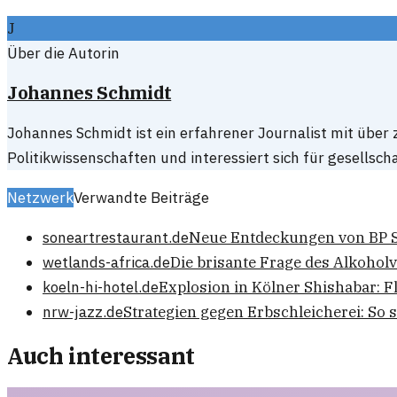
J
Über die Autorin
Johannes Schmidt
Johannes Schmidt ist ein erfahrener Journalist mit über
Politikwissenschaften und interessiert sich für gesellsc
Netzwerk
Verwandte Beiträge
soneartrestaurant.de
Neue Entdeckungen von BP S
wetlands-africa.de
Die brisante Frage des Alkohol
koeln-hi-hotel.de
Explosion in Kölner Shishabar: F
nrw-jazz.de
Strategien gegen Erbschleicherei: So
Auch interessant